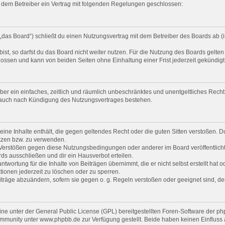
nd dem Betreiber ein Vertrag mit folgenden Regelungen geschlossen:
„das Board“) schließt du einen Nutzungsvertrag mit dem Betreiber des Boards ab (i
t, so darfst du das Board nicht weiter nutzen. Für die Nutzung des Boards gelten j
ossen und kann von beiden Seiten ohne Einhaltung einer Frist jederzeit gekündig
eiber ein einfaches, zeitlich und räumlich unbeschränktes und unentgeltliches Rec
t auch nach Kündigung des Nutzungsvertrages bestehen.
 keine Inhalte enthält, die gegen geltendes Recht oder die guten Sitten verstoßen. D
tzen bzw. zu verwenden.
i Verstößen gegen diese Nutzungsbedingungen oder anderer im Board veröffentlic
ds ausschließen und dir ein Hausverbot erteilen.
twortung für die Inhalte von Beiträgen übernimmt, die er nicht selbst erstellt hat 
tionen jederzeit zu löschen oder zu sperren.
iträge abzuändern, sofern sie gegen o. g. Regeln verstoßen oder geeignet sind, 
ine unter der General Public License (GPL) bereitgestellten Foren-Software der
munity unter www.phpbb.de zur Verfügung gestellt. Beide haben keinen Einfluss au