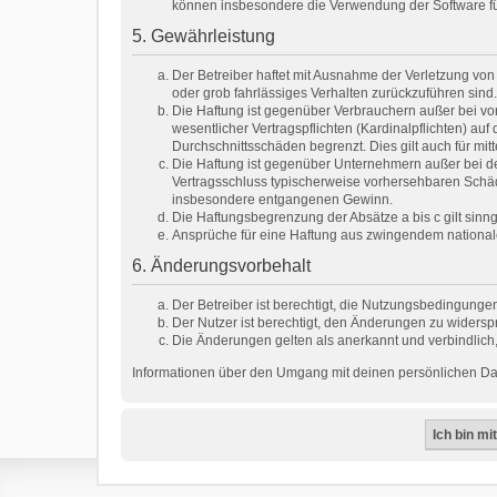
können insbesondere die Verwendung der Software für
5. Gewährleistung
Der Betreiber haftet mit Ausnahme der Verletzung von 
oder grob fahrlässiges Verhalten zurückzuführen sind
Die Haftung ist gegenüber Verbrauchern außer bei vo
wesentlicher Vertragspflichten (Kardinalpflichten) a
Durchschnittsschäden begrenzt. Dies gilt auch für m
Die Haftung ist gegenüber Unternehmern außer bei de
Vertragsschluss typischerweise vorhersehbaren Schäd
insbesondere entgangenen Gewinn.
Die Haftungsbegrenzung der Absätze a bis c gilt sinn
Ansprüche für eine Haftung aus zwingendem national
6. Änderungsvorbehalt
Der Betreiber ist berechtigt, die Nutzungsbedingungen
Der Nutzer ist berechtigt, den Änderungen zu widersp
Die Änderungen gelten als anerkannt und verbindlic
Informationen über den Umgang mit deinen persönlichen Date