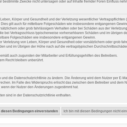
 bestimmte Zwecke nicht untersagen oder auf Inhalte fremder Foren Einfluss neh
Leben, Körper und Gesundheit und der Verletzung wesentlicher Vertragspflichten (Ka
. Dies gilt auch für mittelbare Folgeschäden wie insbesondere entgangenen Gewin
rsätzlichem oder grob fahrlässigem Verhalten oder bei Schäden aus der Verletzun
uf die bei Vertragsschluss typischerweise vorhersehbaren Schäden und im übrigen d
ittelbare Folgeschäden wie insbesondere entgangenen Gewinn.
r Verletzung von Leben, Körper und Gesundheit oder vorsätzlichem oder grob fahrl
en und im Übrigen der Höhe nach auf die vertragstypischen Durchschnittsschäden b
gemäß auch zugunsten der Mitarbeiter und Erfüllungsgehilfen des Betreibers.
em Recht bleiben unberührt.
 und die Datenschutzrichtlinie zu ändern. Die Änderung wird dem Nutzer per E-Mail
rechen. Im Falle des Widerspruchs erlischt das zwischen dem Betreiber und dem Nu
h, wenn der Nutzer den Änderungen zugestimmt hat.
n sind in der Datenschutzrichtlinie enthalten.