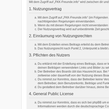
Mit dem Zugriff auf „FKK-Freunde.info“ wird zwischen dir u
1. Nutzungsvertrag
Mit dem Zugriff auf „FKK-Freunde.info“ (im Folgenden 
nachfolgenden Regelungen einverstanden.
Wenn du mit diesen Regelungen nicht einverstanden bis
Der Nutzungsvertrag wird auf unbestimmte Zeit geschl
2. Einräumung von Nutzungsrechten
Mit dem Erstellen eines Beitrags erteilst du dem Betr
Das Nutzungsrecht nach Punkt 2, Unterpunkt a bleib
3. Pflichten des Nutzers
Du erklärst mit der Erstellung eines Beitrags, dass er
deinen Beiträgen verwendeten Links und Bilder zu se
Der Betreiber des Boards übt das Hausrecht aus. Be
zeitweise oder dauerhaft von der Nutzung dieses Boar
Du nimmst zur Kenntnis, dass der Betreiber keine Veran
dem Betreiber, dein Benutzerkonto, Beiträge und Funk
Du gestattest dem Betreiber darüber hinaus, deine Be
4. General Public License
Du nimmst zur Kenntnis, dass es sich bei phpBB um e
Informationen werden durch die deutschsprachige Com