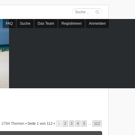
FAQ
Suche
Das Team
Registrieren
Anmelden
2784 Themen •
Seite
1
von
112
•
1
2
3
4
5
...
112