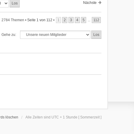
Nächste
2784 Themen •
Seite
1
von
112
•
1
2
3
4
5
...
112
Gehe zu:
rds löschen
Alle Zeiten sind UTC + 1 Stunde [ Sommerzeit ]