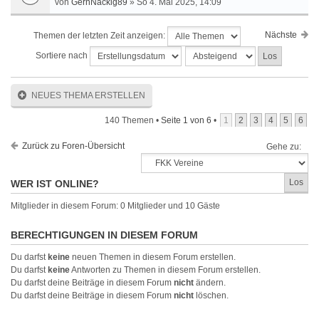
von
GernNackig89
» So 4. Mai 2025, 14:09
Nächste
Themen der letzten Zeit anzeigen:
Sortiere nach
NEUES THEMA ERSTELLEN
140 Themen •
Seite
1
von
6
•
1
2
3
4
5
6
Zurück zu Foren-Übersicht
Gehe zu:
WER IST ONLINE?
Mitglieder in diesem Forum: 0 Mitglieder und 10 Gäste
BERECHTIGUNGEN IN DIESEM FORUM
Du darfst
keine
neuen Themen in diesem Forum erstellen.
Du darfst
keine
Antworten zu Themen in diesem Forum erstellen.
Du darfst deine Beiträge in diesem Forum
nicht
ändern.
Du darfst deine Beiträge in diesem Forum
nicht
löschen.