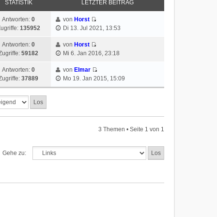
STATISTIK
LETZTER BEITRAG
Antworten:
0
von
Horst
ugriffe:
135952
Di 13. Jul 2021, 13:53
Antworten:
0
von
Horst
Zugriffe:
59182
Mi 6. Jan 2016, 23:18
Antworten:
0
von
Elmar
Zugriffe:
37889
Mo 19. Jan 2015, 15:09
3 Themen • Seite
1
von
1
Gehe zu: