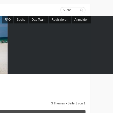
FAQ
Suche
Das Team
Registrieren
Anmelden
3 Themen • Seite
1
von
1