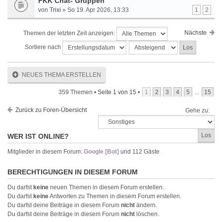
FKK Chat- Gruppen
von
Trixi
» So 19. Apr 2026, 13:33
1
2
Nächste
Themen der letzten Zeit anzeigen:
Sortiere nach
NEUES THEMA ERSTELLEN
359 Themen •
Seite
1
von
15
•
1
2
3
4
5
...
15
Zurück zu Foren-Übersicht
Gehe zu:
WER IST ONLINE?
Mitglieder in diesem Forum:
Google [Bot]
und 112 Gäste
BERECHTIGUNGEN IN DIESEM FORUM
Du darfst
keine
neuen Themen in diesem Forum erstellen.
Du darfst
keine
Antworten zu Themen in diesem Forum erstellen.
Du darfst deine Beiträge in diesem Forum
nicht
ändern.
Du darfst deine Beiträge in diesem Forum
nicht
löschen.