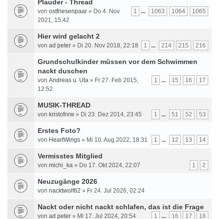
Plauder - Thread
von
ostfriesenpaar
» Do 4. Nov
1
...
1063
1064
1065
2021, 15:42
Hier wird gelacht 2
von
ad peter
» Di 20. Nov 2018, 22:18
1
...
214
215
216
Grundschulkinder müssen vor dem Schwimmen
nackt duschen
von
Andreas u. Uta
» Fr 27. Feb 2015,
1
...
15
16
17
12:52
MUSIK-THREAD
von
kristofnrw
» Di 23. Dez 2014, 23:45
1
...
51
52
53
Erstes Foto?
von
HeartWings
» Mi 10. Aug 2022, 18:31
1
...
12
13
14
Vermisstes Mitglied
von
michi_ka
» Do 17. Okt 2024, 22:07
1
2
Neuzugänge 2026
von
nacktwolf62
» Fr 24. Jul 2026, 02:24
Nackt oder nicht nackt schlafen, das ist die Frage
von
ad peter
» Mi 17. Jul 2024, 20:54
1
...
16
17
18