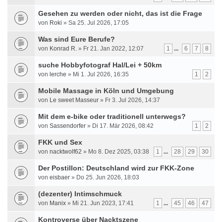
Gesehen zu werden oder nicht, das ist die Frage
von
Roki
» Sa 25. Jul 2026, 17:05
Was sind Eure Berufe?
von
Konrad R.
» Fr 21. Jan 2022, 12:07
1
...
6
7
8
suche Hobbyfotograf Hal/Lei + 50km
von
lerche
» Mi 1. Jul 2026, 16:35
1
2
Mobile Massage in Köln und Umgebung
von
Le sweet Masseur
» Fr 3. Jul 2026, 14:37
Mit dem e-bike oder traditionell unterwegs?
von
Sassendorfer
» Di 17. Mär 2026, 08:42
1
2
FKK und Sex
von
nacktwolf62
» Mo 8. Dez 2025, 03:38
1
...
28
29
30
Der Postillon: Deutschland wird zur FKK-Zone
von
eisbaer
» Do 25. Jun 2026, 18:03
(dezenter) Intimschmuck
von
Manix
» Mi 21. Jun 2023, 17:41
1
...
45
46
47
Kontroverse über Nacktszene