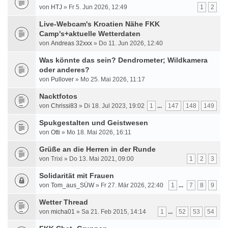
von
HTJ
» Fr 5. Jun 2026, 12:49
1
2
Live-Webcam's Kroatien Nähe FKK
Camp's+aktuelle Wetterdaten
von
Andreas 32xxx
» Do 11. Jun 2026, 12:40
Was könnte das sein? Dendrometer; Wildkamera
oder anderes?
von
Pullover
» Mo 25. Mai 2026, 11:17
Nacktfotos
von
Chrissi83
» Di 18. Jul 2023, 19:02
1
...
147
148
149
Spukgestalten und Geistwesen
von
Otti
» Mo 18. Mai 2026, 16:11
Grüße an die Herren in der Runde
von Trixi » Do 13. Mai 2021, 09:00
1
2
3
Solidarität mit Frauen
von
Tom_aus_SÜW
» Fr 27. Mär 2026, 22:40
1
...
7
8
9
Wetter Thread
von
micha01
» Sa 21. Feb 2015, 14:14
1
...
52
53
54