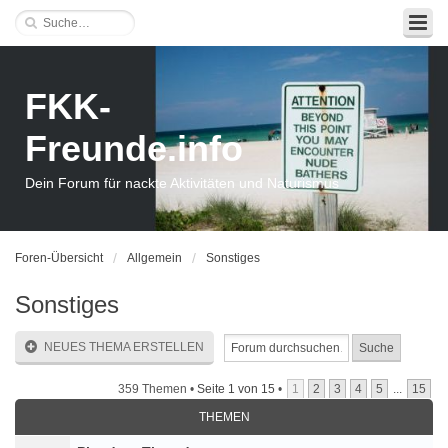
FKK-
Freunde.info
Dein Forum für nackte Aktivitäten und Naturismus
Foren-Übersicht
Allgemein
Sonstiges
Sonstiges
NEUES THEMA ERSTELLEN
359 Themen •
Seite
1
von
15
•
1
2
3
4
5
...
15
THEMEN