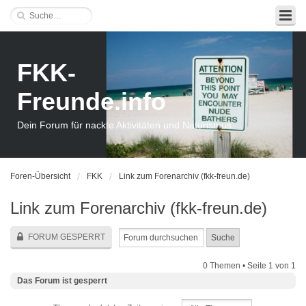
FKK-
Freunde.info
Dein Forum für nackte Aktivitäten und Naturismus
Foren-Übersicht
FKK
Link zum Forenarchiv (fkk-freun.de)
Link zum Forenarchiv (fkk-freun.de)
FORUM GESPERRT
0 Themen • Seite
1
von
1
Das Forum ist gesperrt