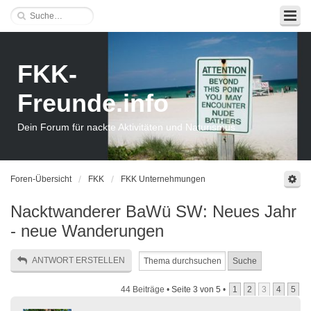
FKK-
Freunde.info
Dein Forum für nackte Aktivitäten und Naturismus
Foren-Übersicht
FKK
FKK Unternehmungen
Nacktwanderer BaWü SW: Neues Jahr
- neue Wanderungen
ANTWORT ERSTELLEN
44 Beiträge •
Seite
3
von
5
•
1
2
3
4
5