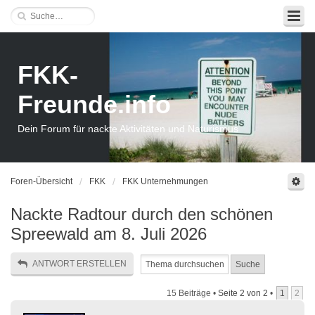
FKK-
Freunde.info
Dein Forum für nackte Aktivitäten und Naturismus
Foren-Übersicht
FKK
FKK Unternehmungen
Nackte Radtour durch den schönen
Spreewald am 8. Juli 2026
ANTWORT ERSTELLEN
15 Beiträge •
Seite
2
von
2
•
1
2