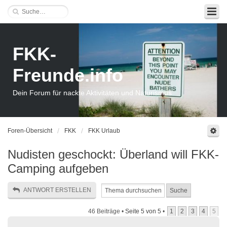
FKK-
Freunde.info
Dein Forum für nackte Aktivitäten und Naturismus
Foren-Übersicht
FKK
FKK Urlaub
Nudisten geschockt: Überland will FKK-
Camping aufgeben
ANTWORT ERSTELLEN
46 Beiträge •
Seite
5
von
5
•
1
2
3
4
5