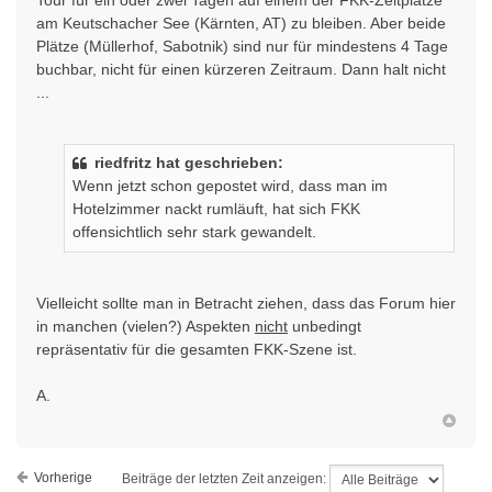
Tour für ein oder zwei Tagen auf einem der FKK-Zeltplätze
am Keutschacher See (Kärnten, AT) zu bleiben. Aber beide
Plätze (Müllerhof, Sabotnik) sind nur für mindestens 4 Tage
buchbar, nicht für einen kürzeren Zeitraum. Dann halt nicht
...
riedfritz hat geschrieben:
Wenn jetzt schon gepostet wird, dass man im
Hotelzimmer nackt rumläuft, hat sich FKK
offensichtlich sehr stark gewandelt.
Vielleicht sollte man in Betracht ziehen, dass das Forum hier
in manchen (vielen?) Aspekten
nicht
unbedingt
repräsentativ für die gesamten FKK-Szene ist.
A.
Vorherige
Beiträge der letzten Zeit anzeigen: