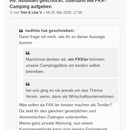
Re: Nudisten geschockt: Überland will FKK-
Camping aufgeben
von
Toto & Lina V.
» Mi 20. Mai 2026, 17:38
riedfritz hat geschrieben:
Dann frage ich mich, wie ihr zu dieser Aussage
kommt:
Manchmal denken wir,
wir FKKler
könnten
unsere Campingplätze am besten selbst
betreiben.
bei uns ging es nie jemals um das Thema
Verein, wenn, dann als Wirtschaftsunternehmen.
Was sollen da FKK-ler besser machen als Textiler?
Da seid ihr den gleichen gesetzlichen und
ökonomischen Zwängen unterworfen.
Meine ganz private Meinung: aus einem
Kasernengelände kann man keinen Freizeitpark